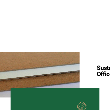
Sust
Offi