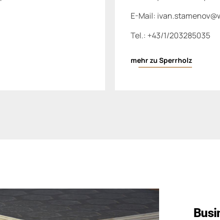
E-Mail:
ivan.stamenov@w
Tel.:
+43/1/203285035
mehr zu Sperrholz
Busi