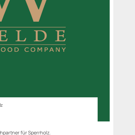
lz
hpartner für Sperrholz.