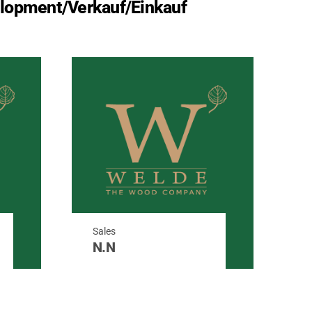
lopment/Verkauf/Einkauf
Sales
N.N