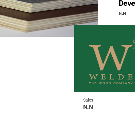
Deve
N.N
Sales
N.N