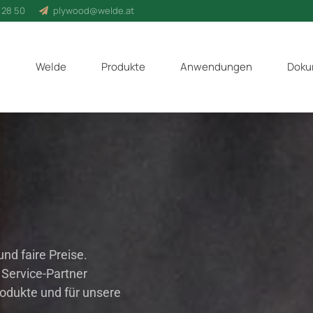
 28 50
plywood@welde.at
Welde
Produkte
Anwendungen
Doku
nd faire Preise.
 Service-Partner
odukte und für unsere