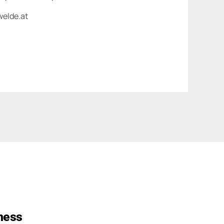
elde.at
ness